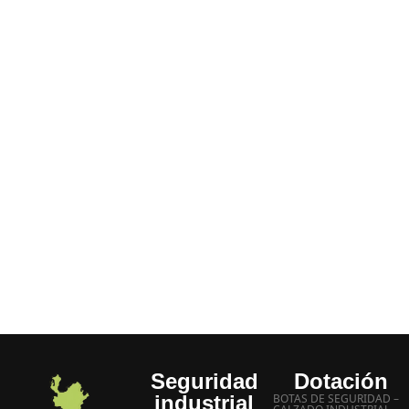
porque: Tenemos disponibilidad de todos los
productos decir “no lo hay”, “agotado” etc.
No hace parte de nuestra empresa, siempre tenemos
un SI.
Entrega inmediata a domicilio
Manejamos los mejores precios
Experiencia más de 20 años
Atención inmediata a sus inquietudes
Seguridad
Dotación
industrial
BOTAS DE SEGURIDAD –