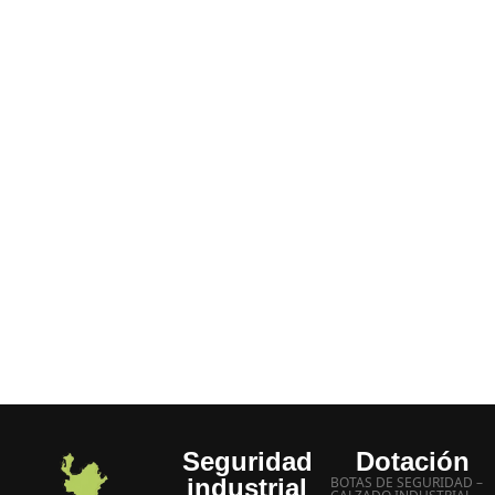
porque: Tenemos disponibilidad de todos los
productos decir “no lo hay”, “agotado” etc.
No hace parte de nuestra empresa, siempre tenemos
un SI.
Entrega inmediata a domicilio
Manejamos los mejores precios
Experiencia más de 20 años
Atención inmediata a sus inquietudes
Seguridad
Dotación
industrial
BOTAS DE SEGURIDAD –