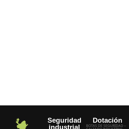
porque: Tenemos disponibilidad de todos los
productos decir “no lo hay”, “agotado” etc.
No hace parte de nuestra empresa, siempre tenemos
un SI.
Entrega inmediata a domicilio
Manejamos los mejores precios
Experiencia más de 20 años
Atención inmediata a sus inquietudes
Seguridad
Dotación
industrial
BOTAS DE SEGURIDAD –