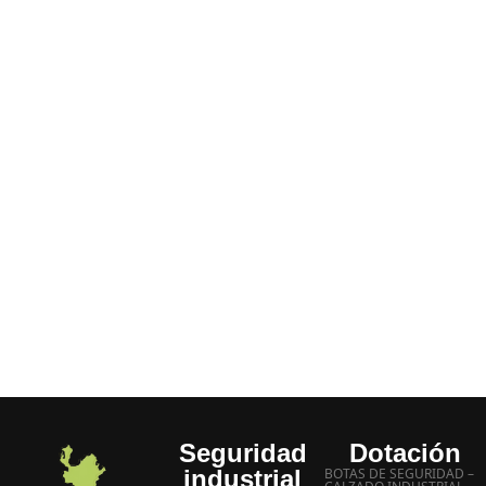
porque: Tenemos disponibilidad de todos los
productos decir “no lo hay”, “agotado” etc.
No hace parte de nuestra empresa, siempre tenemos
un SI.
Entrega inmediata a domicilio
Manejamos los mejores precios
Experiencia más de 20 años
Atención inmediata a sus inquietudes
Seguridad
Dotación
industrial
BOTAS DE SEGURIDAD –