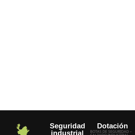
porque: Tenemos disponibilidad de todos los
productos decir “no lo hay”, “agotado” etc.
No hace parte de nuestra empresa, siempre tenemos
un SI.
Entrega inmediata a domicilio
Manejamos los mejores precios
Experiencia más de 20 años
Atención inmediata a sus inquietudes
Seguridad
Dotación
industrial
BOTAS DE SEGURIDAD –