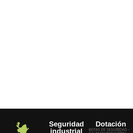
porque: Tenemos disponibilidad de todos los
productos decir “no lo hay”, “agotado” etc.
No hace parte de nuestra empresa, siempre tenemos
un SI.
Entrega inmediata a domicilio
Manejamos los mejores precios
Experiencia más de 20 años
Atención inmediata a sus inquietudes
Seguridad
Dotación
industrial
BOTAS DE SEGURIDAD –