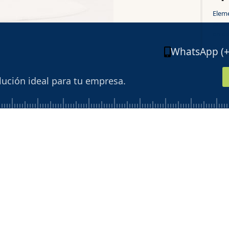
Elem
perso
en di
WhatsApp (+5
lución ideal para tu empresa.
 nuestras ca
categoría y encuentra la soluci