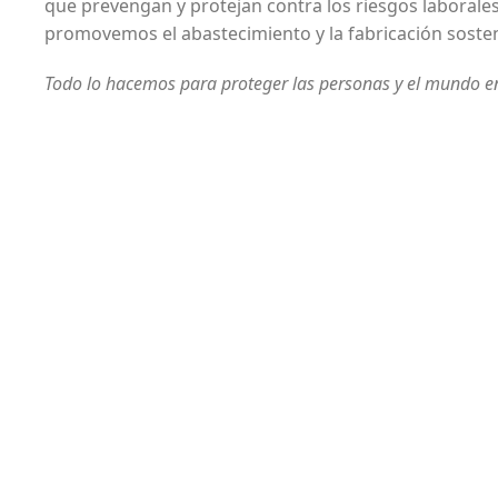
que prevengan y protejan contra los riesgos laborale
promovemos el abastecimiento y la fabricación sosten
Todo lo hacemos para proteger las personas y el mundo e
Comercializamos Antioquia
¿Por qué elegirnos?
Elegirnos es la mejor decisión para su empresa porque:
Tenemos disponibilidad de todos los productos decir “no
lo hay”, “agotado” etc.
No hace parte de nuestra empresa, siempre tenemos un
SI.