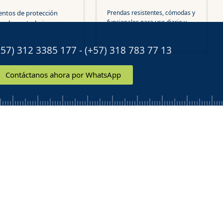
entos de protección
Prendas resistentes, cómodas y
funcionales para uso diario y
nal para trabajo seguro
corporativo.
ferentes sectores.
7) 312 3385 177 - (+57) 318 783 77 13
Contáctanos ahora por WhatsApp
tegorías
ón ideal para tu