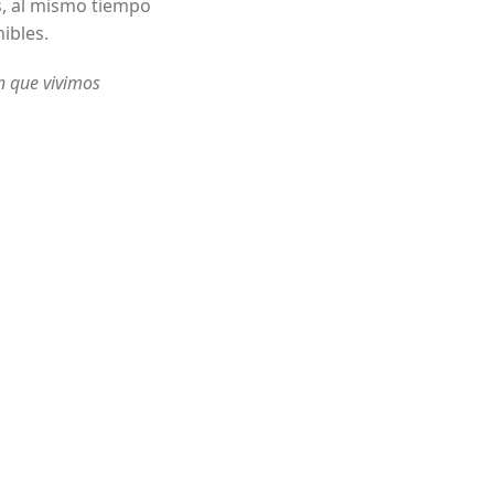
s, al mismo tiempo
ibles.
n que vivimos
Entrega
Manejamos lo
inmediata a
mejores preci
domicilio