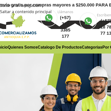
nvío gratis
por compras mayores a $250.000 PA
Saltar a la navegación
Saltar a contenido principal
Llámanos
Escríbe
(+57)
(+57
312
318 7
3385
77 1
177
nicio
Quienes Somos
Catalogo De Productos
Categorias
Por 