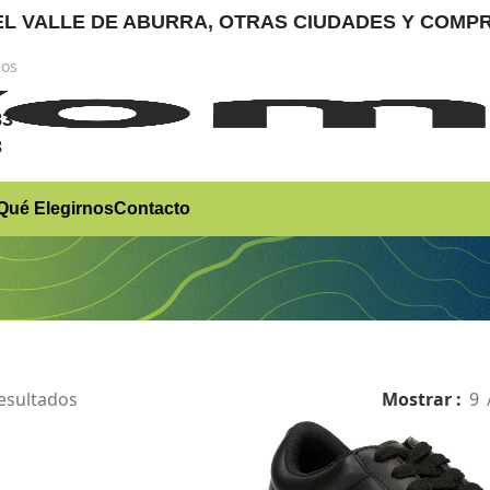
RA EL VALLE DE ABURRA, OTRAS CIUDADES Y CO
nos
)
83
3
Qué Elegirnos
Contacto
esultados
Mostrar
9