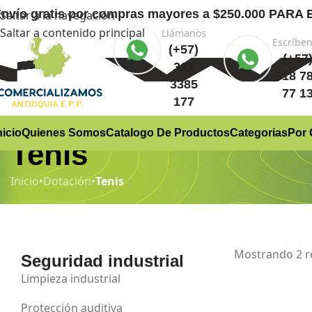
nvío gratis
por compras mayores a $250.000 PA
Saltar a la navegación
Saltar a contenido principal
Llámanos
Escríbe
(+57)
(+57
312
318 7
3385
77 1
177
nicio
Quienes Somos
Catalogo De Productos
Categorias
Por 
Tenis
Inicio
•
Dotación
•
Tenis
Mostrando 2 r
Seguridad industrial
Limpieza industrial
Protección auditiva