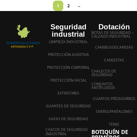
1
2
→
Seguridad
Dotación
industrial
BOTAS DE SEGURIDAD –
CALZADO INDUSTRIAL
LIMPIEZA INDUSTRIAL
CAMIBUSOS
CAMISAS
PROTECCIÓN AUDITIVA
CAMISETAS
PROTECCIÓN CORPORAL
CHALECOS DE
SEGURIDAD
PROTECCIÓN FACIAL
CONJUNTOS
ANTIFLUIDOS
EXTINTORES
CUARTOS FRÍOS
GORROS
GUANTES DE SEGURIDAD
OVEROL
PANTALONES
GAFAS DE SEGURIDAD
TENIS
CASCOS DE SEGURIDAD
BOTIQUÍN DE
INDUSTRIAL