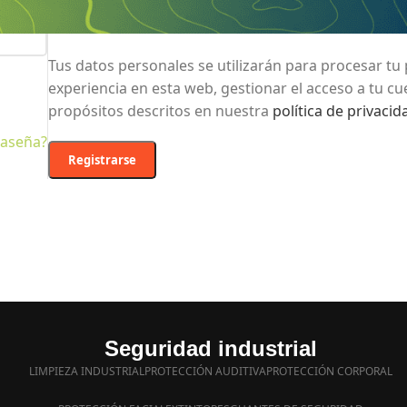
Se enviará un enlace a tu dirección de correo electr
establecer una nueva contraseña.
Tus datos personales se utilizarán para procesar tu
experiencia en esta web, gestionar el acceso a tu cu
propósitos descritos en nuestra
política de privacid
raseña?
Registrarse
Seguridad industrial
LIMPIEZA INDUSTRIAL
PROTECCIÓN AUDITIVA
PROTECCIÓN CORPORAL