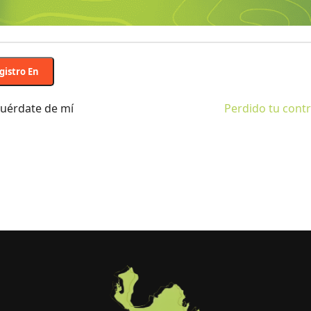
raseña
*
gistro En
uérdate de mí
Perdido tu cont