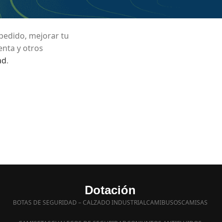
ónico para
 pedido, mejorar tu
enta y otros
ad
.
Dotación
BOTAS DE SEGURIDAD – CALZADO INDUSTRIAL
CAMIBUSOS
CAMISAS