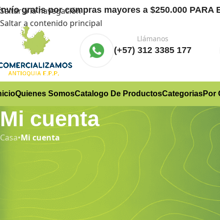
nvío gratis
por compras mayores a $250.000 PA
Saltar a la navegación
Saltar a contenido principal
Llámanos
(+57) 312 3385 177
nicio
Quienes Somos
Catalogo De Productos
Categorias
Por 
Mi cuenta
Casa
•
Mi cuenta
eder
re de usuario o correo electrónico
*