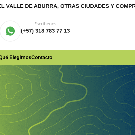
RA EL VALLE DE ABURRA, OTRAS CIUDADES Y CO
Escríbenos
(+57) 318 783 77 13
Qué Elegirnos
Contacto
Registrarse
Dirección de correo electrónico
*