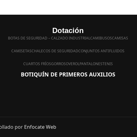
Dotación
BOTAS DE SEGURIDAD – CALZADO INDUSTRIAL
CAMIBUSOS
CAMISAS
CAMISETAS
CHALECOS DE SEGURIDAD
CONJUNTOS ANTIFLUIDOS
CUARTOS FRÍOS
GORROS
OVEROL
PANTALONES
TENIS
BOTIQUÍN DE PRIMEROS AUXILIOS
ollado por
Enfocate Web