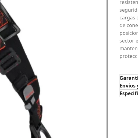
resiste
segurid
cargas 
de cone
posicion
sector 
manteni
protecci
Garant
Envíos 
Especif