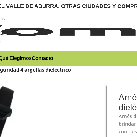
RA EL VALLE DE ABURRA, OTRAS CIUDADES Y CO
nos
)
83
3
Qué Elegirnos
Contacto
guridad 4 argollas dieléctrico
Arné
dielé
Arnés d
brindar
con rie