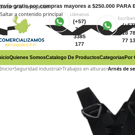
nvío gratis
por compras mayores a $250.000 PA
Saltar a la navegación
Saltar a contenido principal
Llámanos
Escríbe
(+57)
(+57
312
318 7
3385
77 1
177
nicio
Quienes Somos
Catalogo De Productos
Categorias
Por 
Inicio
•
Seguridad industrial
•
Trabajos en alturas
•
Arnés de se