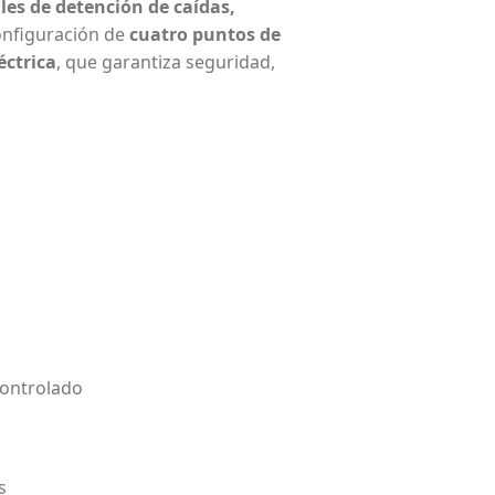
les de detención de caídas,
onfiguración de
cuatro puntos de
éctrica
, que garantiza seguridad,
controlado
s