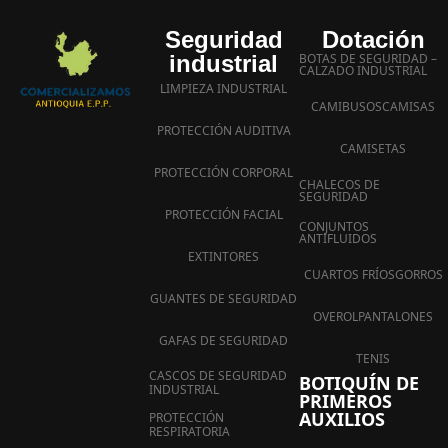
Seguridad
Dotación
industrial
BOTAS DE SEGURIDAD –
CALZADO INDUSTRIAL
LIMPIEZA INDUSTRIAL
CAMIBUSOS
CAMISAS
PROTECCIÓN AUDITIVA
CAMISETAS
PROTECCIÓN CORPORAL
CHALECOS DE
SEGURIDAD
PROTECCIÓN FACIAL
CONJUNTOS
ANTIFLUIDOS
EXTINTORES
CUARTOS FRÍOS
GORROS
GUANTES DE SEGURIDAD
OVEROL
PANTALONES
GAFAS DE SEGURIDAD
TENIS
CASCOS DE SEGURIDAD
BOTIQUÍN DE
INDUSTRIAL
PRIMEROS
AUXILIOS
PROTECCIÓN
RESPIRATORIA