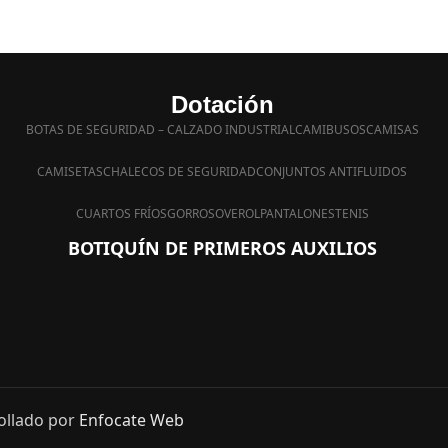
Dotación
BOTAS DE SEGURIDAD – CALZADO INDUSTRIAL
CAMIBUSOS
CAMISAS
CAMISETAS
CHALECOS DE SEGURIDAD
CONJUNTOS ANTIFLUIDOS
CUARTOS FRÍOS
GORROS
OVEROL
PANTALONES
TENIS
BOTIQUÍN DE PRIMEROS AUXILIOS
ollado por
Enfocate Web