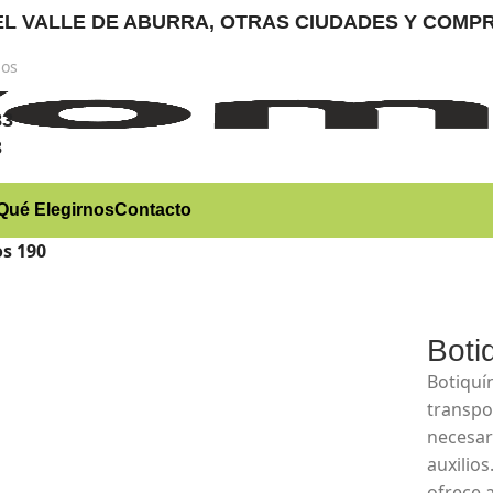
RA EL VALLE DE ABURRA, OTRAS CIUDADES Y CO
nos
)
83
3
Qué Elegirnos
Contacto
os 190
Boti
Botiquí
transpo
necesar
auxilios
ofrece 