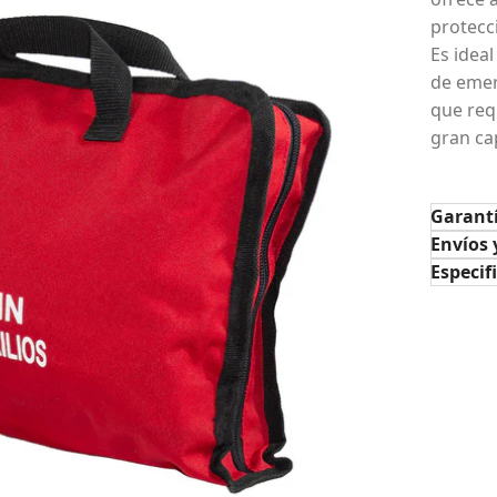
protecc
Es idea
de emerg
que req
gran ca
Garant
Envíos 
Especif