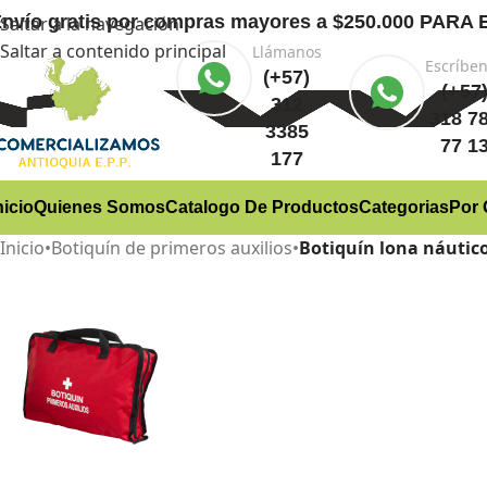
nvío gratis
por compras mayores a $250.000 PA
Saltar a la navegación
Saltar a contenido principal
Llámanos
Escríbe
(+57)
(+57
312
318 7
3385
77 1
177
nicio
Quienes Somos
Catalogo De Productos
Categorias
Por 
Inicio
•
Botiquín de primeros auxilios
•
Botiquín lona náutic