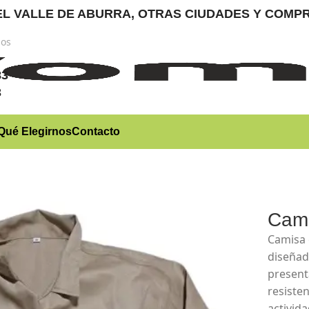
RA EL VALLE DE ABURRA, OTRAS CIUDADES Y CO
nos
)
83
3
Qué Elegirnos
Contacto
Cami
Camisa 
diseñad
present
resisten
activid