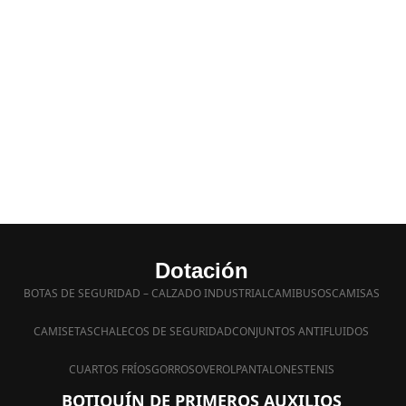
Dotación
BOTAS DE SEGURIDAD – CALZADO INDUSTRIAL
CAMIBUSOS
CAMISAS
CAMISETAS
CHALECOS DE SEGURIDAD
CONJUNTOS ANTIFLUIDOS
CUARTOS FRÍOS
GORROS
OVEROL
PANTALONES
TENIS
BOTIQUÍN DE PRIMEROS AUXILIOS