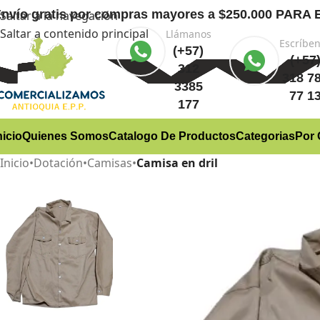
nvío gratis
por compras mayores a $250.000 PA
Saltar a la navegación
Saltar a contenido principal
Llámanos
Escríbe
(+57)
(+57
312
318 7
3385
77 1
177
nicio
Quienes Somos
Catalogo De Productos
Categorias
Por 
Inicio
•
Dotación
•
Camisas
•
Camisa en dril