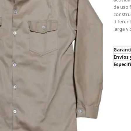
de uso 
constru
diferen
larga vi
Garant
Envíos 
Especif