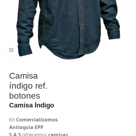
Haga Click para agrandar
Camisa
índigo ref.
botones
Camisa Índigo
En
Comercializamos
Antioquia EPP
S.A.S
ofrecemos
camisas