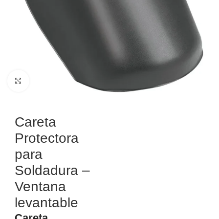
Haga Click para agrandar
Careta
Protectora
para
Soldadura –
Ventana
levantable
Careta