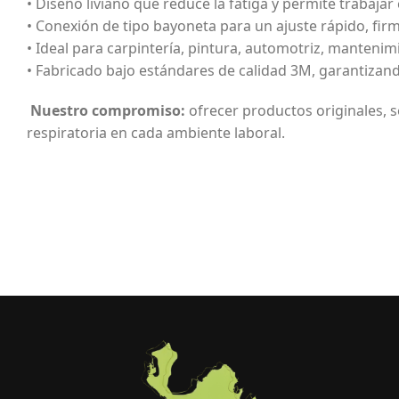
• Diseño liviano que reduce la fatiga y permite trabaj
• Conexión de tipo bayoneta para un ajuste rápido, fir
• Ideal para carpintería, pintura, automotriz, mantenim
• Fabricado bajo estándares de calidad 3M, garantizand
Nuestro compromiso:
ofrecer productos originales, s
respiratoria en cada ambiente laboral.