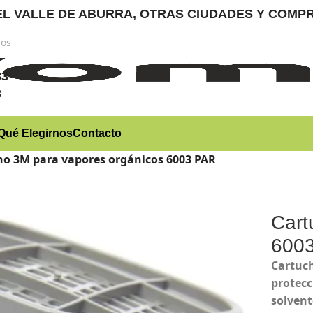
RA EL VALLE DE ABURRA, OTRAS CIUDADES Y CO
nos
)
83
3
Qué Elegirnos
Contacto
ho 3M para vapores orgánicos 6003 PAR
Cart
600
Cartuch
protecc
solvent