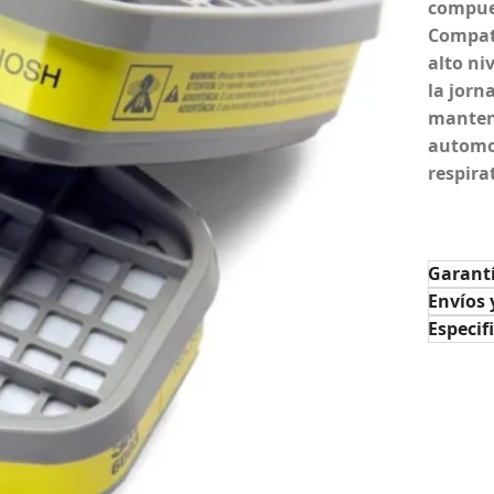
compues
Compati
alto ni
la jorn
manten
automot
respira
Garant
Envíos 
Especif