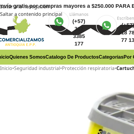
nvío gratis
por compras mayores a $250.000 PA
Saltar a la navegación
Saltar a contenido principal
Llámanos
Escríbe
(+57)
(+57
312
318 7
3385
77 1
177
nicio
Quienes Somos
Catalogo De Productos
Categorias
Por 
Inicio
•
Seguridad industrial
•
Protección respiratoria
•
Cartuc