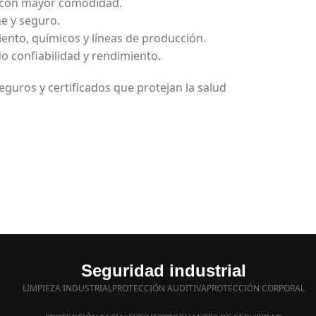
ar con mayor comodidad.
me y seguro.
iento, químicos y líneas de producción.
o confiabilidad y rendimiento.
eguros y certificados que protejan la salud
Seguridad industrial
LIMPIEZA INDUSTRIAL
PROTECCIÓN AUDITIVA
PROTECCIÓN CORPORAL