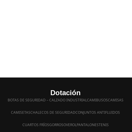
Dotación
BOTAS DE SEGURIDAD – CALZADO INDUSTRIAL
CAMIBUSOS
CAMISAS
CAMISETAS
CHALECOS DE SEGURIDAD
CONJUNTOS ANTIFLUIDOS
CUARTOS FRÍOS
GORROS
OVEROL
PANTALONES
TENIS