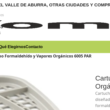
RA EL VALLE DE ABURRA, OTRAS CIUDADES Y CO
nos
)
83
3
Qué Elegirnos
Contacto
ho Formaldehído y Vapores Orgánicos 6005 PAR
Cart
Orgá
Cartuch
diseñad
formald