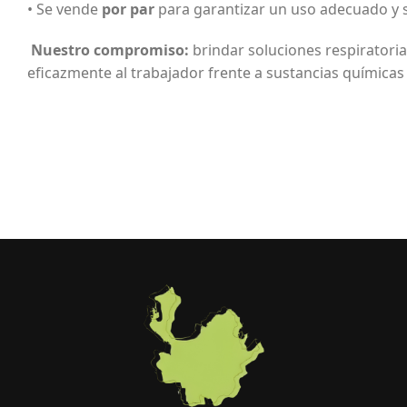
• Se vende
por par
para garantizar un uso adecuado y 
Nuestro compromiso:
brindar soluciones respiratoria
eficazmente al trabajador frente a sustancias químicas