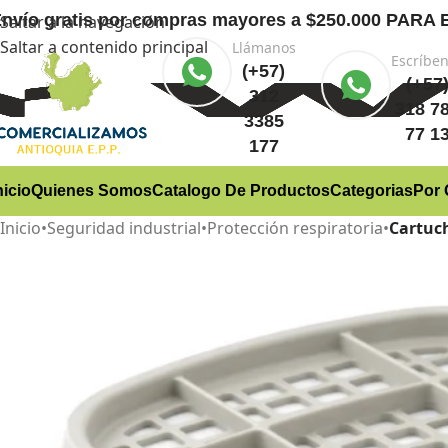
nvío gratis
por compras mayores a $250.000 PA
Saltar a la navegación
Saltar a contenido principal
Llámanos
Escríbe
(+57)
(+57
312
318 7
3385
77 1
177
nicio
Quienes Somos
Catalogo De Productos
Categorias
Por 
Inicio
•
Seguridad industrial
•
Protección respiratoria
•
Cartuc