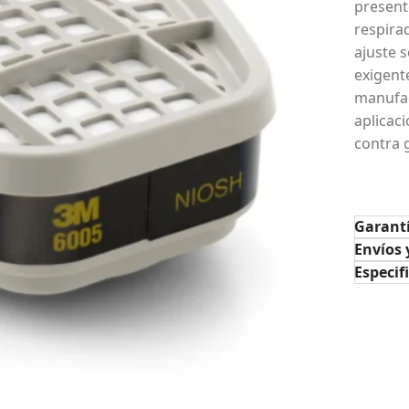
present
respirad
ajuste 
exigente
manufac
aplicac
contra 
Garant
Envíos 
Especif