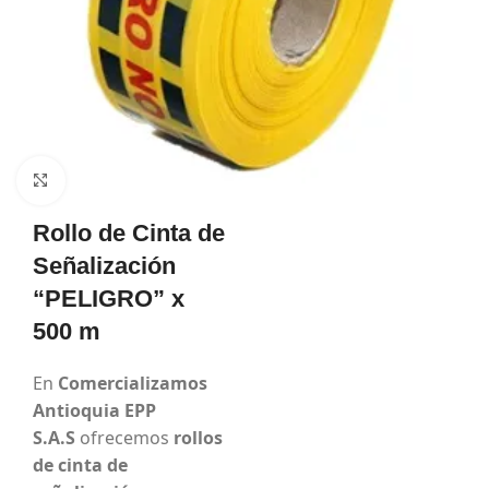
Cinta de
señalización x
Haga Click para agrandar
500m
Rollo de Cinta de
Señalización
“PELIGRO” x
500 m
En
Comercializamos
Antioquia EPP
S.A.S
ofrecemos
rollos
de cinta de