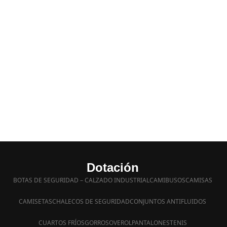
Dotación
BOTAS DE SEGURIDAD – CALZADO INDUSTRIAL
CAMIBUSOS
CAMISAS
CAMISETAS
CHALECOS DE SEGURIDAD
CONJUNTOS ANTIFLUIDOS
CUARTOS FRÍOS
GORROS
OVEROL
PANTALONES
TENIS