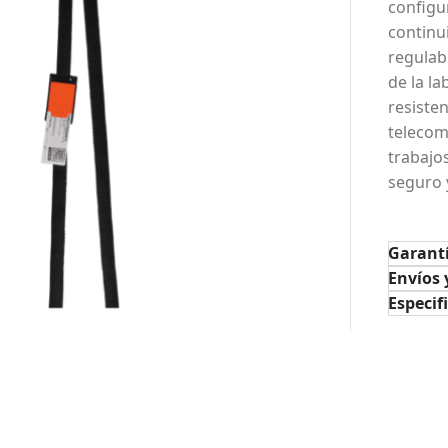
configu
continu
regulabl
de la l
resisten
telecom
trabajo
seguro y
Garant
Envíos 
Especif