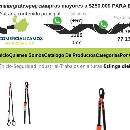
nvío gratis
por compras mayores a $250.000 PA
Saltar a la navegación
Saltar a contenido principal
Llámanos
Escríbe
(+57)
(+57
312
318 7
3385
77 1
177
nicio
Quienes Somos
Catalogo De Productos
Categorias
Por 
Inicio
•
Seguridad industrial
•
Trabajos en alturas
•
Eslinga die