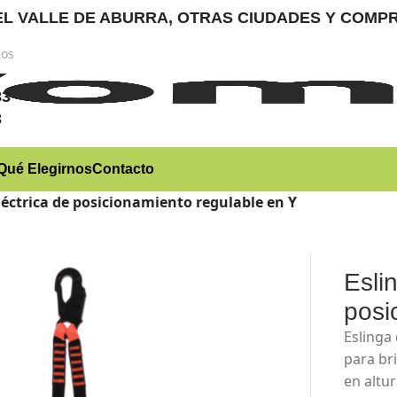
RA EL VALLE DE ABURRA, OTRAS CIUDADES Y CO
nos
)
83
3
Qué Elegirnos
Contacto
léctrica de posicionamiento regulable en Y
Esli
posi
Eslinga
para br
en altu