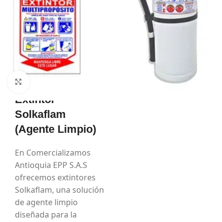
Extintor
solkaflam
Haga Click para agrandar
Extintor
Solkaflam
(Agente Limpio)
En Comercializamos
Antioquia EPP S.A.S
ofrecemos extintores
Solkaflam, una solución
de agente limpio
diseñada para la