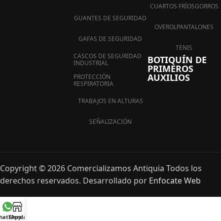
CUARTOS FRÍOS
GORROS
GUANTES DE SEGURIDAD
OVEROL
PANTALONES
GAFAS DE SEGURIDAD
TENIS
CASCOS DE SEGURIDAD
BOTIQUÍN DE
INDUSTRIAL
PRIMEROS
AUXILIOS
PROTECCIÓN
RESPIRATORIA
TRABAJOS EN ALTURAS
SEÑALIZACIÓN
Copyright © 2026 Comercializamos Antiquia Todos los
derechos reservados. Desarrollado por
Enfocate Web
hatsApp
Tienda