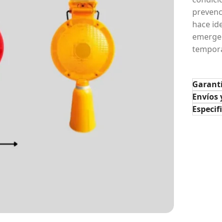
prevenci
hace id
emergen
tempora
Garant
Envíos 
Especif