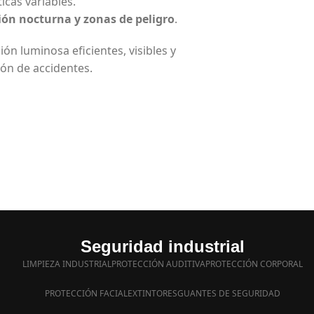
icas variables.
ción nocturna y zonas de peligro
.
ón luminosa eficientes, visibles y
ión de accidentes.
Seguridad industrial
LIMPIEZA INDUSTRIAL
PROTECCIÓN AUDITIVA
PROTECCIÓN CORPORAL
PROTECCIÓN FACIAL
EXTINTORES
GUANTES DE SEGURIDAD