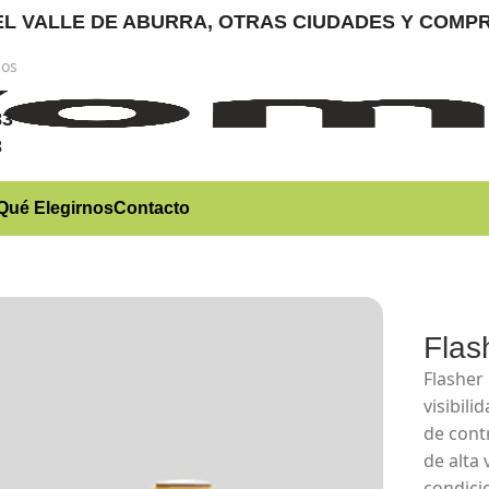
RA EL VALLE DE ABURRA, OTRAS CIUDADES Y CO
nos
)
83
3
Qué Elegirnos
Contacto
Flas
Flasher
visibil
de cont
de alta 
condici