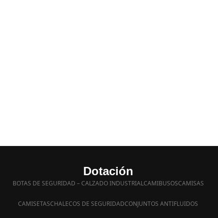
Dotación
BOTAS DE SEGURIDAD – CALZADO INDUSTRIAL
CAMIBUSOS
CAMISAS
CAMISETAS
CHALECOS DE SEGURIDAD
CONJUNTOS ANTIFLUIDOS