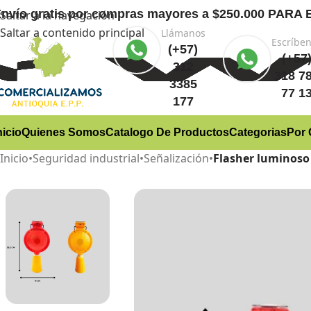
nvío gratis
por compras mayores a $250.000 PA
Saltar a la navegación
Saltar a contenido principal
Llámanos
Escríbe
(+57)
(+57
312
318 7
3385
77 1
177
nicio
Quienes Somos
Catalogo De Productos
Categorias
Por 
Inicio
•
Seguridad industrial
•
Señalización
•
Flasher luminoso