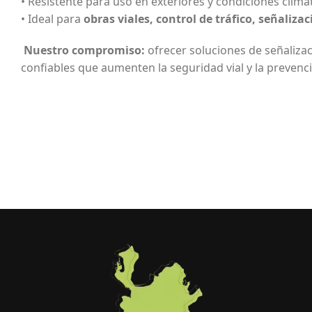
• Resistente para uso en exteriores y condiciones climát
• Ideal para
obras viales, control de tráfico, señaliza
Nuestro compromiso:
ofrecer soluciones de señalizaci
confiables que aumenten la seguridad vial y la prevenc