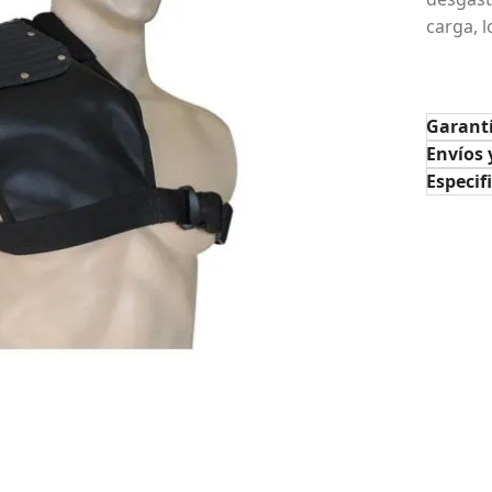
carga, 
Garant
Envíos 
Especif