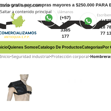
nvío gratis
por compras mayores a $250.000 PA
Saltar a la navegación
Saltar a contenido principal
Llámanos
Escríbe
(+57)
(+57
312
318 7
3385
77 1
177
nicio
Quienes Somos
Catalogo De Productos
Categorias
Por 
Inicio
•
Seguridad industrial
•
Protección corporal
•
Hombreras