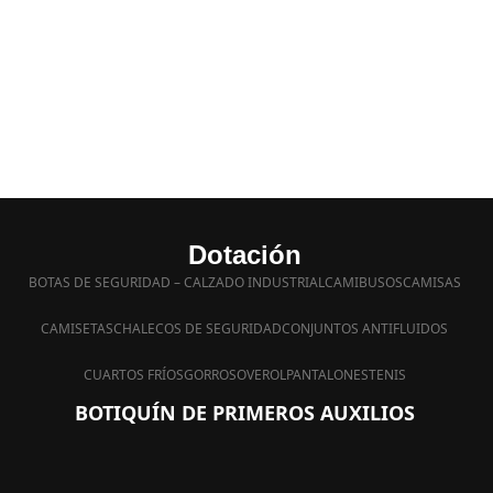
Dotación
BOTAS DE SEGURIDAD – CALZADO INDUSTRIAL
CAMIBUSOS
CAMISAS
CAMISETAS
CHALECOS DE SEGURIDAD
CONJUNTOS ANTIFLUIDOS
CUARTOS FRÍOS
GORROS
OVEROL
PANTALONES
TENIS
BOTIQUÍN DE PRIMEROS AUXILIOS