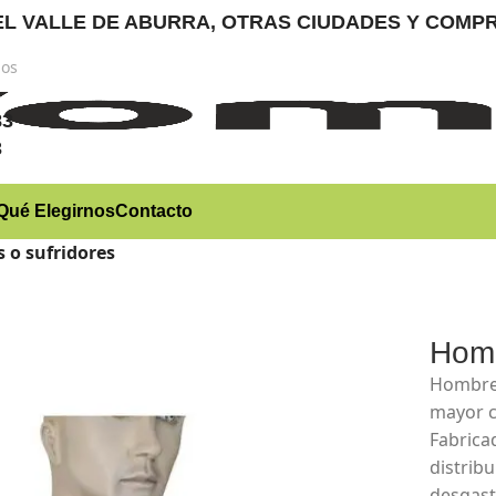
RA EL VALLE DE ABURRA, OTRAS CIUDADES Y CO
nos
)
83
3
Qué Elegirnos
Contacto
 o sufridores
Homb
Hombrer
mayor c
Fabrica
distrib
desgast