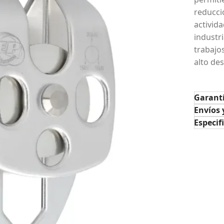
reducci
activid
industr
trabajo
alto de
Garant
Envíos 
Especif