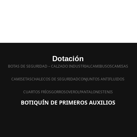
Dotación
BOTAS DE SEGURIDAD – CALZADO INDUSTRIAL
CAMIBUSOS
CAMISAS
CAMISETAS
CHALECOS DE SEGURIDAD
CONJUNTOS ANTIFLUIDOS
CUARTOS FRÍOS
GORROS
OVEROL
PANTALONES
TENIS
BOTIQUÍN DE PRIMEROS AUXILIOS