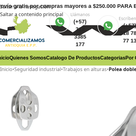
nvío gratis
por compras mayores a $250.000 PA
Saltar a la navegación
Saltar a contenido principal
Llámanos
Escríbe
(+57)
(+57
312
318 7
3385
77 1
177
nicio
Quienes Somos
Catalogo De Productos
Categorias
Por 
Inicio
•
Seguridad industrial
•
Trabajos en alturas
•
Polea dobl