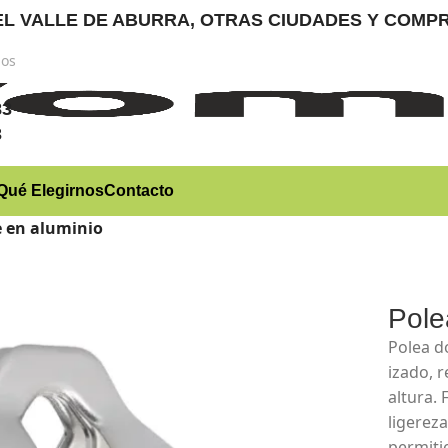
RA EL VALLE DE ABURRA, OTRAS CIUDADES Y CO
nos
)
83
3
Qué Elegirnos
Contacto
e en aluminio
Pole
Polea d
izado, 
altura.
ligerez
permiti