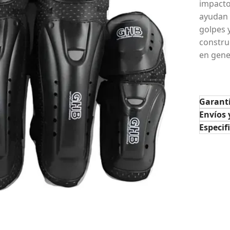
impacto
ayudan 
golpes y
constru
en gene
Garant
Envíos 
Especif