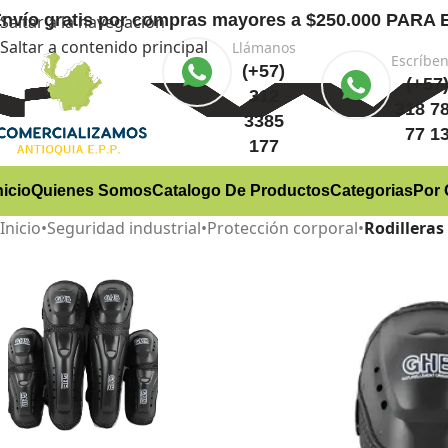
nvío gratis
por compras mayores a $250.000 PA
Saltar a la navegación
Saltar a contenido principal
Llámanos
Escríbe
(+57)
(+57
312
318 7
3385
77 1
177
nicio
Quienes Somos
Catalogo De Productos
Categorias
Por 
Inicio
•
Seguridad industrial
•
Protección corporal
•
Rodilleras