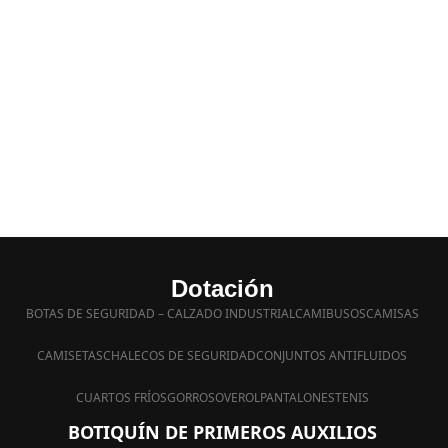
Dotación
BOTAS DE SEGURIDAD – CALZADO INDUSTRIAL
CAMIBUSOS
CAMISAS
CAMISETAS
CHALECOS DE SEGURIDAD
CONJUNTOS ANTIFLUIDOS
CUARTOS FRÍOS
GORROS
OVEROL
PANTALONES
TENIS
BOTIQUÍN DE PRIMEROS AUXILIOS