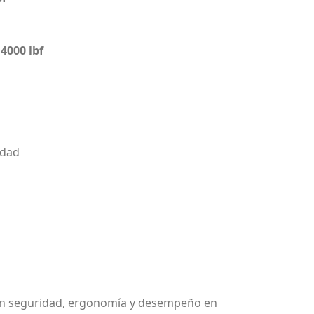
a
4000 lbf
idad
cen seguridad, ergonomía y desempeño en