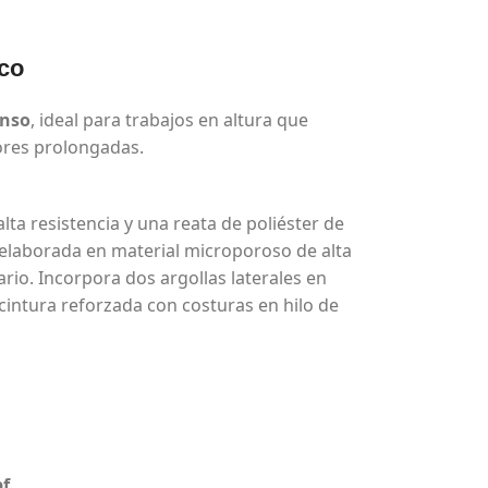
ico
enso
, ideal para trabajos en altura que
bores prolongadas.
lta resistencia y una reata de poliéster de
á elaborada en material microporoso de alta
rio. Incorpora dos argollas laterales en
cintura reforzada con costuras en hilo de
bf