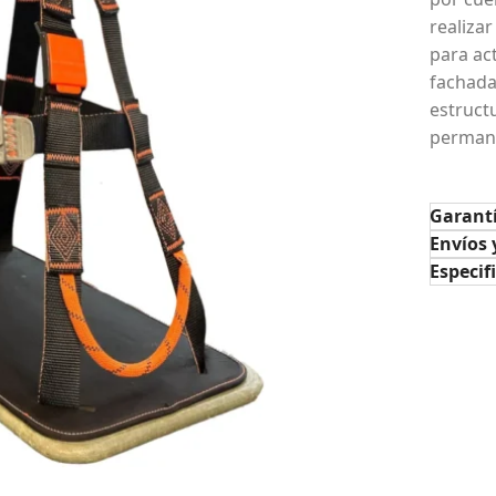
realiza
para ac
fachada
estruct
permane
Garant
Envíos 
Especif