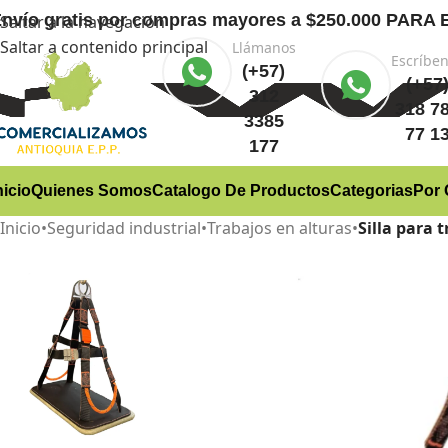
nvío gratis
por compras mayores a $250.000 PA
Saltar a la navegación
Saltar a contenido principal
Llámanos
Escríbe
(+57)
(+57
312
318 7
3385
77 1
177
nicio
Quienes Somos
Catalogo De Productos
Categorias
Por 
Inicio
•
Seguridad industrial
•
Trabajos en alturas
•
Silla para 