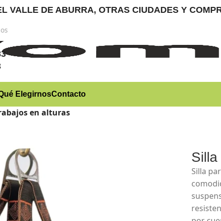
RA EL VALLE DE ABURRA, OTRAS CIUDADES Y CO
nos
)
83
3
Qué Elegirnos
Contacto
trabajos en alturas
Sill
Silla p
comodid
suspens
resiste
por cue