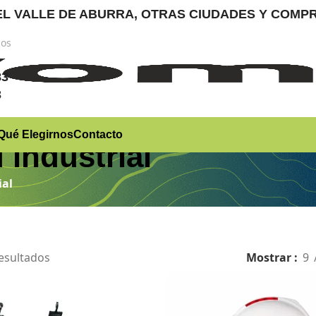
RA EL VALLE DE ABURRA, OTRAS CIUDADES Y CO
nos
)
83
3
Qué Elegirnos
Contacto
industrial
ial
esultados
Mostrar
9