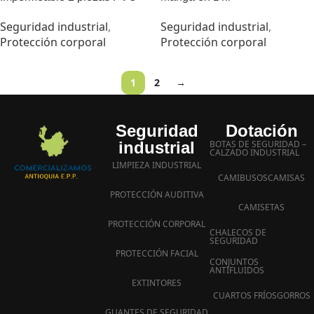
Seguridad industrial
,
Seguridad industrial
,
Protección corporal
Protección corporal
1
2
→
Seguridad
Dotación
industrial
BOTAS DE SEGURIDAD –
CALZADO INDUSTRIAL
LIMPIEZA INDUSTRIAL
CAMIBUSOS
CAMISAS
PROTECCIÓN AUDITIVA
CAMISETAS
PROTECCIÓN CORPORAL
CHALECOS DE
SEGURIDAD
PROTECCIÓN FACIAL
CONJUNTOS
ANTIFLUIDOS
EXTINTORES
CUARTOS FRÍOS
GORROS
GUANTES DE SEGURIDAD