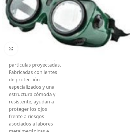
Gafa soldador
Gafas para soldador
diseñadas para brindar
protección visual
durante procesos de
soldadura, corte y
Haga Click para agrandar
trabajos con exposición
a radiación, chispas y
partículas proyectadas.
Fabricadas con lentes
de protección
especializados y una
estructura cómoda y
resistente, ayudan a
proteger los ojos
frente a riesgos
asociados a labores
metalmecánicas e