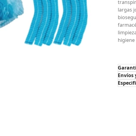
transpi
largas j
biosegur
farmacé
limpiez
higiene
Garant
Envíos 
Especif