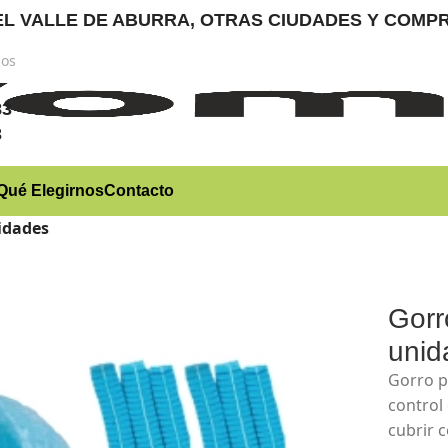
RA EL VALLE DE ABURRA, OTRAS CIUDADES Y CO
nos
)
83
3
Qué Elegirnos
Contacto
nidades
Gorr
unid
Gorro p
control
cubrir 