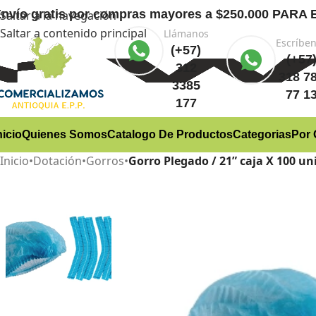
nvío gratis
por compras mayores a $250.000 PA
Saltar a la navegación
Saltar a contenido principal
Llámanos
Escríbe
(+57)
(+57
312
318 7
3385
77 1
177
nicio
Quienes Somos
Catalogo De Productos
Categorias
Por 
Inicio
•
Dotación
•
Gorros
•
Gorro Plegado / 21” caja X 100 u