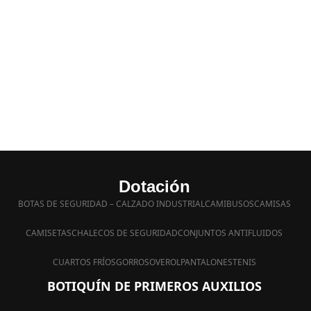
Dotación
BOTAS DE SEGURIDAD – CALZADO INDUSTRIAL
CAMIBUSOS
CAMISAS
CAMISETAS
CHALECOS DE SEGURIDAD
CONJUNTOS ANTIFLUIDOS
CUARTOS FRÍOS
GORROS
OVEROL
PANTALONES
TENIS
BOTIQUÍN DE PRIMEROS AUXILIOS